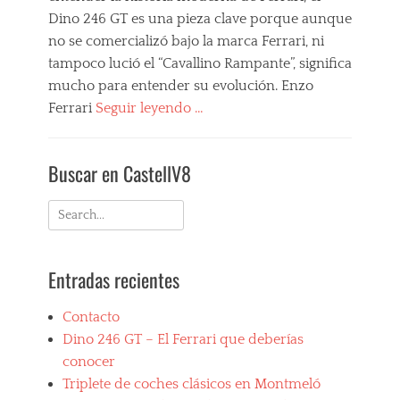
Dino 246 GT es una pieza clave porque aunque
no se comercializó bajo la marca Ferrari, ni
tampoco lució el “Cavallino Rampante”, significa
mucho para entender su evolución. Enzo
Ferrari
Seguir leyendo …
Categories
M
Buscar en CastellV8
i
s
F
Search
e
for:
r
r
Entradas recientes
a
r
i
Contacto
F
Dino 246 GT – El Ferrari que deberías
a
v
conocer
o
Triplete de coches clásicos en Montmeló
r