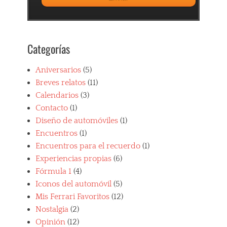
r
r
a
r
Categorías
i
,
F
Aniversarios
(5)
e
Breves relatos
(11)
r
Calendarios
(3)
r
a
Contacto
(1)
r
Diseño de automóviles
(1)
i
Encuentros
(1)
f
a
Encuentros para el recuerdo
(1)
v
Experiencias propias
(6)
o
Fórmula 1
(4)
r
i
Iconos del automóvil
(5)
t
Mis Ferrari Favoritos
(12)
o
Nostalgia
(2)
s
Opinión
(12)