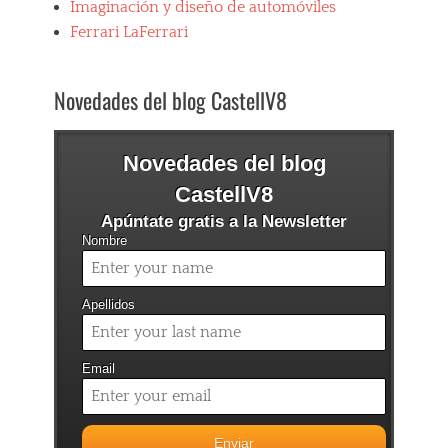
Imaginación y diseño de automóviles
i
t
Ferrari LaFerrari
o
s
Tags
Novedades del blog CastellV8
F
a
v
Novedades del blog
o
u
CastellV8
r
i
Apúntate gratis a la Newsletter
t
Nombre
e
F
e
Apellidos
r
r
a
Email
r
i
,
F
e