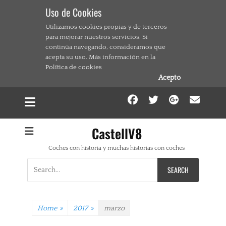
Uso de Cookies
Utilizamos cookies propias y de terceros
para mejorar nuestros servicios. Si
continúa navegando, consideramos que
acepta su uso. Más información en la
Política de cookies
Acepto
Facebook
Twitter
Google
Ema
CastellV8
Coches con historia y muchas historias con coches
Search
for:
Home
»
2017
»
marzo