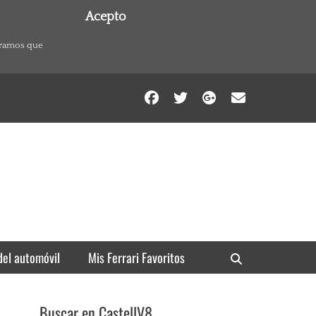
Acepto
eramos que
Facebook
Twitter
Googleplu
Email
del automóvil
Mis Ferrari Favoritos
Search
Buscar en CastellV8