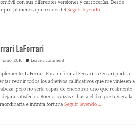
omóvil con sus diferentes versiones y carrocerías. Desde
empre (al menos que recuerde)
Seguir leyendo …
egories
rrari LaFerrari
ted
3 junio, 2016
Leave a comment
s
plemente, LaFerrari Para definir al Ferrari LaFerrari podría
entar reunir todos los adjetivos calificativos que me viniesen a
 cabeza, pero no sería capaz de encontrar uno que realmente
dejara satisfecho. Bueno, quizás si hasta el día que tuviera la
raordinaria e infinita fortuna
Seguir leyendo …
egories