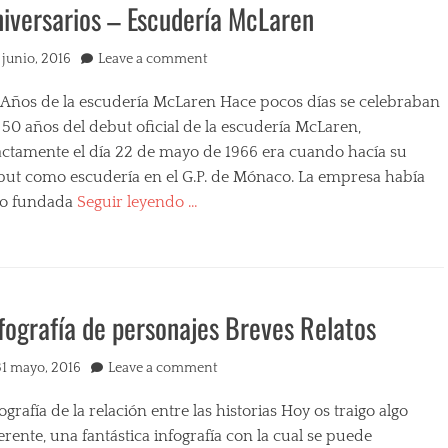
iversarios – Escudería McLaren
ted
 junio, 2016
Leave a comment
s
 Años de la escudería McLaren Hace pocos días se celebraban
 50 años del debut oficial de la escudería McLaren,
actamente el día 22 de mayo de 1966 era cuando hacía su
but como escudería en el G.P. de Mónaco. La empresa había
do fundada
Seguir leyendo …
egories
fografía de personajes Breves Relatos
ted
31 mayo, 2016
Leave a comment
s
ografía de la relación entre las historias Hoy os traigo algo
erente, una fantástica infografía con la cual se puede