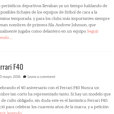
s periódicos deportivos llevaban ya un tiempo hablando de
 posibles fichajes de los equipos de fútbol de cara a la
óxima temporada, y para los clubs más importantes siempre
enan nombres de primera fila. Andrew Johnson, que
tualmente jugaba como delantero en un equipo
Seguir
yendo …
egories
rrari F40
s
ted
13 mayo, 2016
Leave a comment
lebrando el 40 aniversario con el Ferrari F40 Nunca un
mbre tan corto ha representado tanto. Si hay un modelo que
 de culto obligado, sin duda este es el fantástico Ferrari F40.
ió para celebrar los cuarenta años de la marca, y a petición
guir leyendo …