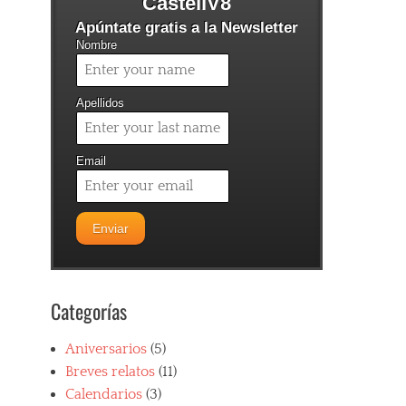
CastellV8
Apúntate gratis a la Newsletter
Nombre
Apellidos
Email
Categorías
Aniversarios
(5)
Breves relatos
(11)
Calendarios
(3)