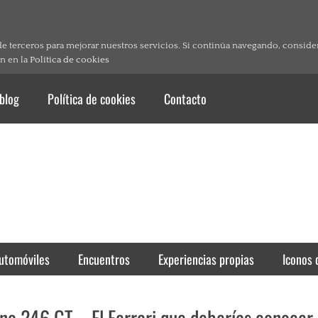
de terceros para mejorar nuestros servicios. Si continúa navegando, consid
n en la
Política de cookies
 blog
Política de cookies
Contacto
utomóviles
Encuentros
Experiencias propias
Iconos 
no 246 GT – El Ferrari que deberías conocer