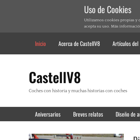
Uso de Cookies
Utilizamos cookies propias y 
acepta su uso. Más informació
Header Top Menu
Skip
Inicio
Acerca de CastellV8
Artículos del
to
content
CastellV8
Coches con historia y muchas historias con coches
Primary Menu
Skip
Aniversarios
Breves relatos
Diseño de a
to
content
Di