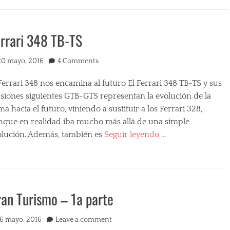
rrari 348 TB-TS
ted
20 mayo, 2016
4 Comments
Ferrari 348 nos encamina al futuro El Ferrari 348 TB-TS y sus
rsiones siguientes GTB-GTS representan la evolución de la
ma hacia el futuro, viniendo a sustituir a los Ferrari 328,
nque en realidad iba mucho más allá de una simple
olución. Además, también es
Seguir leyendo …
egories
an Turismo – 1a parte
ted
16 mayo, 2016
Leave a comment
s