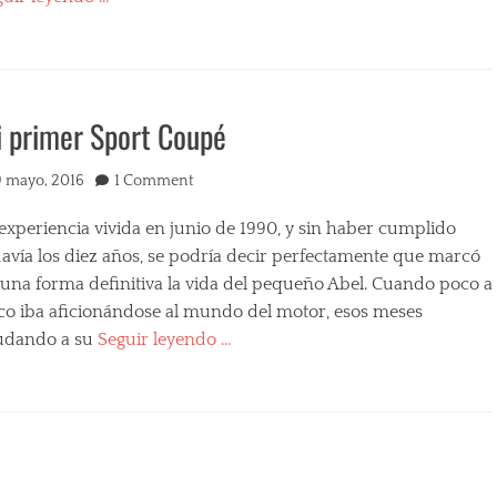
egories
s
 primer Sport Coupé
ted
9 mayo, 2016
1 Comment
experiencia vivida en junio de 1990, y sin haber cumplido
davía los diez años, se podría decir perfectamente que marcó
 una forma definitiva la vida del pequeño Abel. Cuando poco a
co iba aficionándose al mundo del motor, esos meses
udando a su
Seguir leyendo …
egories