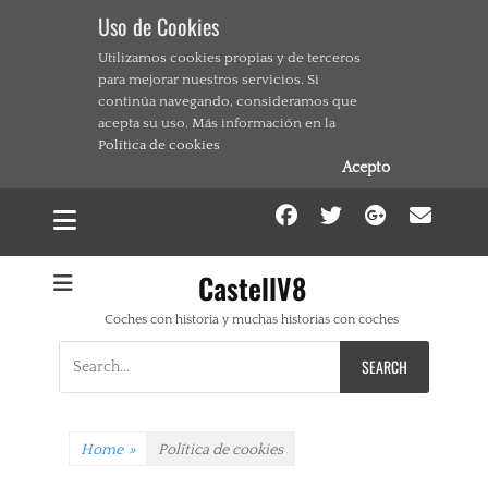
Uso de Cookies
Utilizamos cookies propias y de terceros
para mejorar nuestros servicios. Si
continúa navegando, consideramos que
acepta su uso. Más información en la
Política de cookies
Acepto
Facebook
Twitter
Google
Ema
CastellV8
Coches con historia y muchas historias con coches
Search
for:
Home
»
Política de cookies