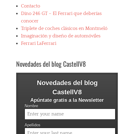
Contacto
Dino 246 GT – El Ferrari que deberías
conocer
Triplete de coches clásicos en Montmeló
Imaginación y diseño de automóviles
Ferrari LaFerrari
Novedades del blog CastellV8
Novedades del blog
CastellV8
Apúntate gratis a la Newsletter
Nombre
Apellidos