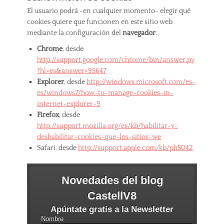
El usuario podrá -en cualquier momento- elegir qué
cookies quiere que funcionen en este sitio web
mediante la configuración del
navegador
:
Chrome
, desde
http://support.google.com/chrome/bin/answer.py
?hl=es&answer=95647
Explorer
, desde
http://windows.microsoft.com/es-
es/windows7/how-to-manage-cookies-in-
internet-explorer-9
Firefox
, desde
http://support.mozilla.org/es/kb/habilitar-y-
deshabilitar-cookies-que-los-sitios-we
Safari, desde
http://support.apple.com/kb/ph5042
Novedades del blog
CastellV8
Apúntate gratis a la Newsletter
Nombre