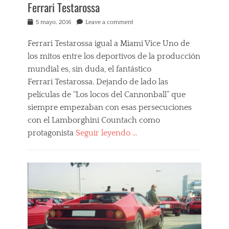
Ferrari Testarossa
i
t
Posted
5 mayo, 2016
Leave a comment
o
on
s
Tags
Ferrari Testarossa igual a Miami Vice Uno de
d
los mitos entre los deportivos de la producción
e
mundial es, sin duda, el fantástico
p
Ferrari Testarossa. Dejando de lado las
o
r
películas de “Los locos del Cannonball” que
t
siempre empezaban con esas persecuciones
i
con el Lamborghini Countach como
v
o
protagonista
Seguir leyendo …
s
Categories
i
t
M
a
i
l
s
i
F
a
e
n
r
o
r
s
a