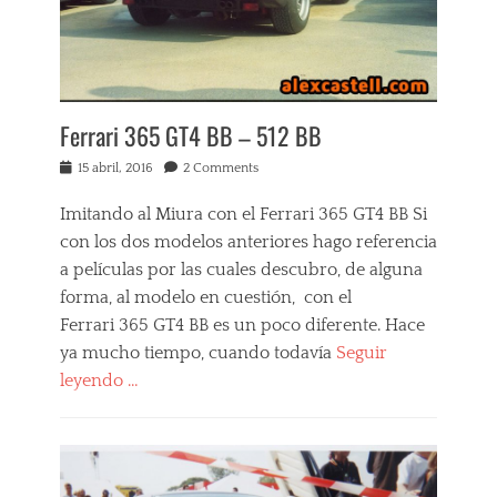
,
r
F
i
e
F
r
a
r
v
a
o
Ferrari 365 GT4 BB – 512 BB
r
r
i
i
Posted
15 abril, 2016
2 Comments
,
t
on
F
o
Imitando al Miura con el Ferrari 365 GT4 BB Si
e
s
con los dos modelos anteriores hago referencia
Tags
r
a películas por las cuales descubro, de alguna
r
2
a
5
forma, al modelo en cuestión, con el
r
0
Ferrari 365 GT4 BB es un poco diferente. Hace
i
T
ya mucho tiempo, cuando todavía
Seguir
f
e
a
s
leyendo …
v
t
Categories
o
a
M
r
R
i
i
o
s
t
s