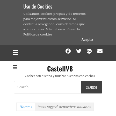
Uso de Cookies
Utilizamos cookies propias y de terceros
para mejorar nuestros servicios. Si
continúa navegando, consideramos que
acepta su uso. Más información en la
Política de cookies
Acepto
Facebook
Twitter
Google
Ema
CastellV8
Coches con historia y muchas historias con coches
Search
for:
Home
»
Posts tagged
deportivos italianos