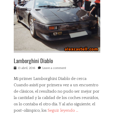
F
o
s
e
s
a
r
,
,
r
i
5
a
t
5
r
a
0
i
l
M
F
i
a
a
a
r
v
n
a
o
s
n
r
p
e
Lamborghini Diablo
i
o
l
t
r
l
Posted
13 abril, 2016
Leave a comment
o
t
o
on
s
s
,
Tags
Mi primer Lamborghini Diablo de cerca
c
c
B
a
o
Cuando asistí por primera vez a un encuentro
B
r
c
de clásicos, el resultado no pudo ser mejor por
5
h
la cantidad y la calidad de los coches reunidos,
1
e
2
s
os lo contaba el otro día. Y al año siguiente, el
i
d
post-olímpico, los
Seguir leyendo …
,
e