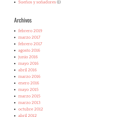
t
Sueños y soñadores
(1)
f
a
t
i
a
r
i
v
v
o
v
o
o
Archivos
s
o
s
r
s
s
i
i
a
i
t
febrero 2019
t
t
a
marzo 2017
o
a
l
s
febrero 2017
l
i
,
i
agosto 2016
a
i
a
n
junio 2016
t
n
o
a
mayo 2016
o
s
l
s
abril 2016
,
i
,
D
marzo 2016
a
F
i
n
enero 2016
a
a
s
mayo 2015
v
b
p
o
l
marzo 2015
o
u
o
r
marzo 2013
r
,
t
octubre 2012
i
E
s
t
x
abril 2012
c