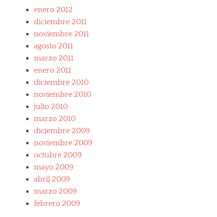
e
p
a
enero 2012
F
e
r
diciembre 2011
e
r
,
r
i
noviembre 2011
M
r
e
a
agosto 2011
a
n
r
marzo 2011
r
c
a
i
i
enero 2011
n
,
a
diciembre 2010
e
F
s
l
noviembre 2010
e
p
l
r
julio 2010
r
o
r
o
marzo 2010
,
a
p
R
diciembre 2009
r
i
a
i
noviembre 2009
a
i
,
s
octubre 2009
n
F
,
M
mayo 2009
e
i
a
abril 2009
r
t
n
r
a
marzo 2009
a
l
febrero 2009
r
i
i
a