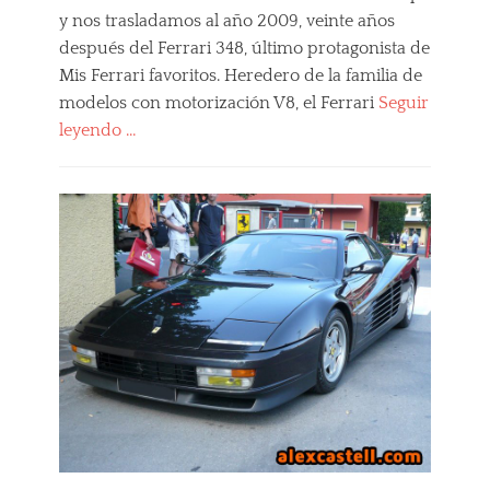
y nos trasladamos al año 2009, veinte años
después del Ferrari 348, último protagonista de
Mis Ferrari favoritos. Heredero de la familia de
modelos con motorización V8, el Ferrari
Seguir
leyendo …
Categories
M
i
s
F
e
r
r
a
r
i
F
a
v
o
r