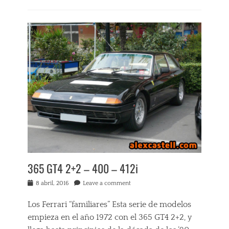
B
p
Categories
e
o
E
r
r
x
l
t
p
i
i
e
n
v
r
e
o
i
t
s
e
a
,
n
B
C
c
o
o
i
x
r
a
e
r
s
r
u
p
,
p
r
C
c
o
i
i
365 GT4 2+2 – 400 – 412i
p
n
ó
i
q
n
Posted
8 abril, 2016
Leave a comment
a
u
e
on
s
e
n
Tags
Los Ferrari “familiares” Esta serie de modelos
D
M
2
empieza en el año 1972 con el 365 GT4 2+2, y
o
i
5