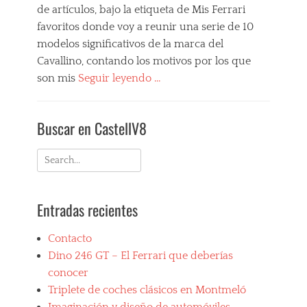
o
c
F
de artículos, bajo la etiqueta de Mis Ferrari
a
s
o
e
l
favoritos donde voy a reunir una serie de 10
Tags
c
r
u
3
modelos significativos de la marca del
h
r
n
6
e
a
Cavallino, contando los motivos por los que
y
5
s
r
a
son mis
Seguir leyendo …
G
d
i
,
T
e
,
Categories
C
4
p
i
M
l
,
Buscar en CastellV8
o
t
i
a
c
r
a
s
s
o
t
l
F
s
Search
c
i
i
e
i
h
for:
v
a
r
c
e
o
n
r
C
s
s
s
Entradas recientes
a
a
c
,
p
r
r
l
d
o
i
C
á
Contacto
e
r
F
l
s
p
t
Dino 246 GT – El Ferrari que deberías
a
u
i
o
s
v
b
conocer
c
r
c
o
S
Triplete de coches clásicos en Montmeló
o
t
a
r
a
s
i
r