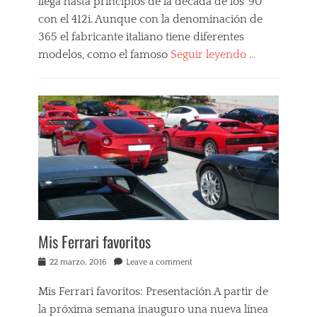
llega hasta principios de la década de los ’90
d
a
A
i
m
con el 412i. Aunque con la denominación de
n
c
i
i
365 el fabricante italiano tiene diferentes
i
,
v
modelos, como el famoso
Seguir leyendo …
,
d
e
c
e
r
Categories
l
p
s
M
á
o
a
i
s
r
r
s
i
t
i
F
c
i
o
e
o
v
,
r
s
o
C
r
d
s
i
a
e
i
r
r
p
t
c
i
o
a
u
F
r
l
i
Mis Ferrari favoritos
a
t
i
t
v
i
a
d
Posted
22 marzo, 2016
Leave a comment
o
v
n
e
on
r
o
o
C
Mis Ferrari favoritos: Presentación A partir de
i
s
s
a
t
la próxima semana inauguro una nueva línea
,
,
t