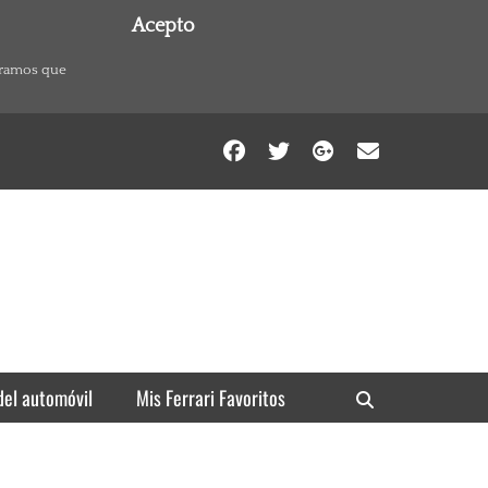
Acepto
eramos que
Facebook
Twitter
Googleplu
Email
del automóvil
Mis Ferrari Favoritos
Search