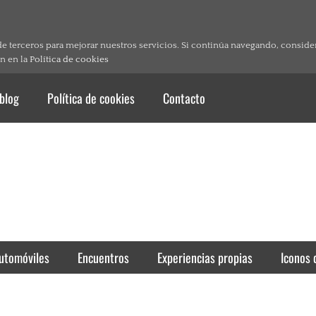
de terceros para mejorar nuestros servicios. Si continúa navegando, consid
n en la
Política de cookies
 blog
Política de cookies
Contacto
utomóviles
Encuentros
Experiencias propias
Iconos 