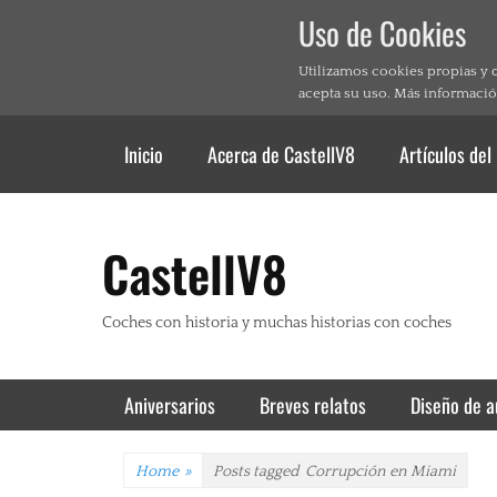
Uso de Cookies
Utilizamos cookies propias y 
acepta su uso. Más informació
Header Top Menu
Skip
Inicio
Acerca de CastellV8
Artículos del
to
content
CastellV8
Coches con historia y muchas historias con coches
Primary Menu
Skip
Aniversarios
Breves relatos
Diseño de a
to
content
Home
»
Posts tagged
Corrupción en Miami