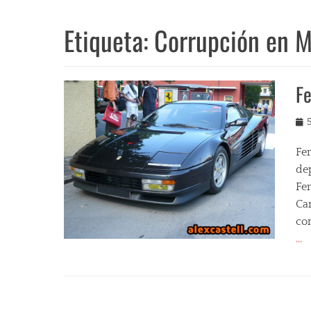
Etiqueta:
Corrupción en 
Fe
Pos
on
Fer
dep
Fer
Ca
co
…
Cat
M
i