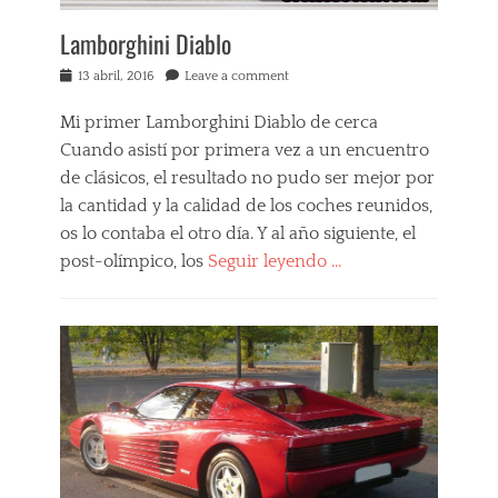
r
Lamborghini Diablo
i
t
Posted
13 abril, 2016
Leave a comment
o
on
s
Tags
Mi primer Lamborghini Diablo de cerca
2
Cuando asistí por primera vez a un encuentro
5
de clásicos, el resultado no pudo ser mejor por
0
la cantidad y la calidad de los coches reunidos,
T
e
os lo contaba el otro día. Y al año siguiente, el
s
post-olímpico, los
Seguir leyendo …
t
a
Categories
R
E
o
x
s
p
s
e
a
r
,
i
5
e
5
n
0
c