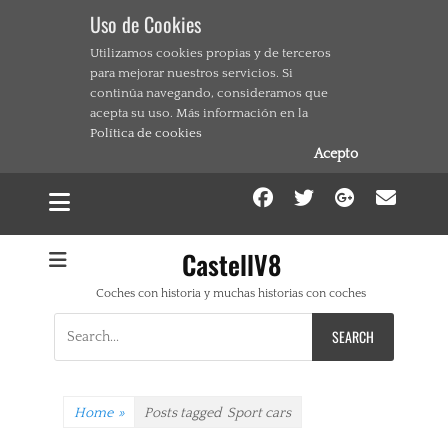
Uso de Cookies
Utilizamos cookies propias y de terceros
para mejorar nuestros servicios. Si
continúa navegando, consideramos que
acepta su uso. Más información en la
Política de cookies
Acepto
Facebook
Twitter
Google
Ema
CastellV8
Coches con historia y muchas historias con coches
Search
for:
Home
»
Posts tagged
Sport cars