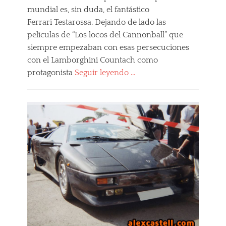
mundial es, sin duda, el fantástico
Ferrari Testarossa. Dejando de lado las
películas de “Los locos del Cannonball” que
siempre empezaban con esas persecuciones
con el Lamborghini Countach como
protagonista
Seguir leyendo …
Categories
M
i
s
F
e
r
r
a
r
i
F
a
v
o