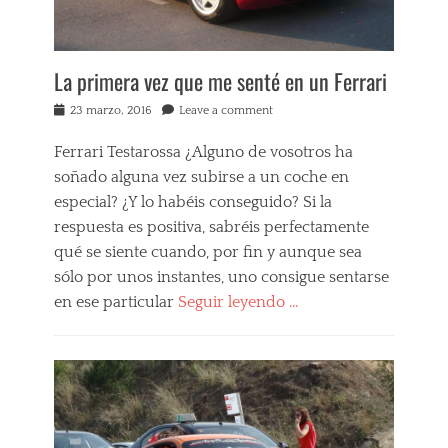
M
i
a
a
r
s
a
p
La primera vez que me senté en un Ferrari
n
r
e
o
Posted
23 marzo, 2016
Leave a comment
l
p
on
l
i
Ferrari Testarossa ¿Alguno de vosotros ha
o
a
,
soñado alguna vez subirse a un coche en
s
c
Tags
especial? ¿Y lo habéis conseguido? Si la
o
2
respuesta es positiva, sabréis perfectamente
c
5
qué se siente cuando, por fin y aunque sea
h
A
e
sólo por unos instantes, uno consigue sentarse
n
s
i
en ese particular
Seguir leyendo …
d
v
e
e
Categories
p
r
E
o
s
x
r
a
p
t
r
e
i
i
r
v
o