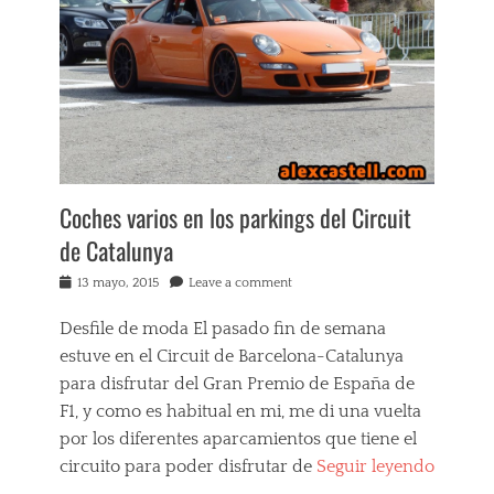
i
o
,
e
s
C
n
,
i
c
C
r
i
o
c
a
r
u
s
r
i
p
u
t
r
p
d
o
c
Coches varios en los parkings del Circuit
e
p
i
C
i
de Catalunya
ó
a
a
n
t
s
Posted
13 mayo, 2015
Leave a comment
e
a
Tags
on
n
l
c
Desfile de moda El pasado fin de semana
M
u
o
i
estuve en el Circuit de Barcelona-Catalunya
n
c
a
y
h
para disfrutar del Gran Premio de España de
m
a
e
F1, y como es habitual en mi, me di una vuelta
i
,
s
,
por los diferentes aparcamientos que tiene el
C
d
d
l
e
circuito para poder disfrutar de
Seguir leyendo
e
a
p
…
p