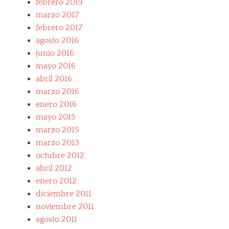
febrero 2019
i
n
t
,
c
marzo 2017
o
a
S
e
s
r
febrero 2017
p
,
,
o
o
agosto 2016
S
D
s
r
p
junio 2016
i
s
t
o
a
mayo 2016
a
c
r
b
a
abril 2016
t
l
r
c
marzo 2016
o
s
a
enero 2016
,
r
E
mayo 2015
s
x
marzo 2015
,
p
T
marzo 2013
e
e
r
octubre 2012
s
i
abril 2012
t
e
a
enero 2012
n
r
c
diciembre 2011
o
i
noviembre 2011
s
a
s
agosto 2011
s
a