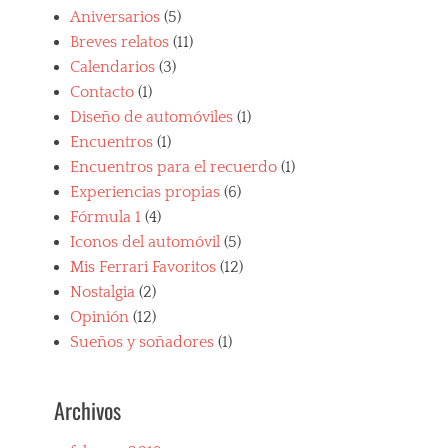
o
i
F
Aniversarios
(5)
c
u
n
e
o
Breves relatos
(11)
n
i
r
s
t
n
Calendarios
(3)
r
d
a
f
a
Contacto
(1)
e
c
a
r
l
Diseño de automóviles
(1)
h
r
i
C
,
i
Encuentros
(1)
,
a
d
n
f
Encuentros para el recuerdo
(1)
n
e
a
o
n
Experiencias propias
(6)
p
,
r
o
o
S
Fórmula 1
(4)
m
n
r
p
u
Iconos del automóvil
(5)
b
t
o
l
a
Mis Ferrari Favoritos
(12)
i
r
a
l
v
Nostalgia
(2)
t
1
l
o
c
,
Opinión
(12)
,
s
a
P
M
Sueños y soñadores
(1)
i
r
o
i
t
s
r
a
a
,
s
m
Archivos
l
T
c
i
i
e
h
V
a
s
e