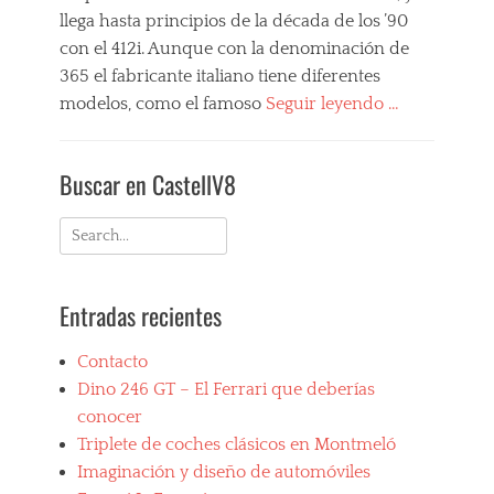
llega hasta principios de la década de los ’90
con el 412i. Aunque con la denominación de
365 el fabricante italiano tiene diferentes
modelos, como el famoso
Seguir leyendo …
Categories
M
Buscar en CastellV8
i
s
F
Search
e
for:
r
r
Entradas recientes
a
r
i
Contacto
F
Dino 246 GT – El Ferrari que deberías
a
v
conocer
o
Triplete de coches clásicos en Montmeló
r
Imaginación y diseño de automóviles
i