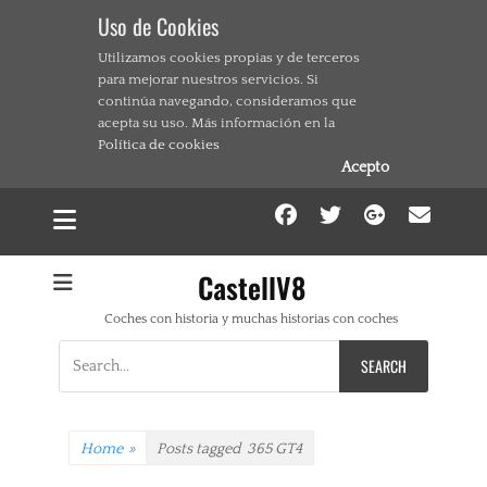
Uso de Cookies
Utilizamos cookies propias y de terceros
para mejorar nuestros servicios. Si
continúa navegando, consideramos que
acepta su uso. Más información en la
Política de cookies
Acepto
Facebook
Twitter
Google
Ema
CastellV8
Coches con historia y muchas historias con coches
Search
for:
Home
»
Posts tagged
365 GT4