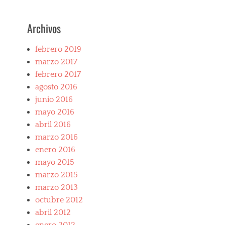
r
r
Archivos
a
r
i
febrero 2019
,
marzo 2017
F
febrero 2017
e
r
agosto 2016
r
junio 2016
a
mayo 2016
r
i
abril 2016
2
marzo 2016
+
enero 2016
2
mayo 2015
,
F
marzo 2015
e
marzo 2013
r
octubre 2012
r
a
abril 2012
r