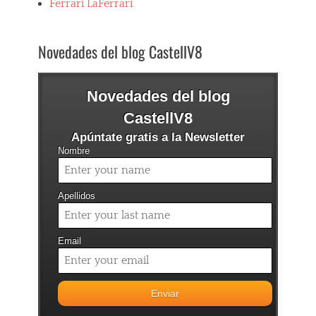
t
Ferrari LaFerrari
o
s
Tags
Novedades del blog CastellV8
3
6
5
Novedades del blog
G
T
CastellV8
4
,
Apúntate gratis a la Newsletter
c
Nombre
o
c
h
Apellidos
e
s
c
Email
l
á
s
i
c
o