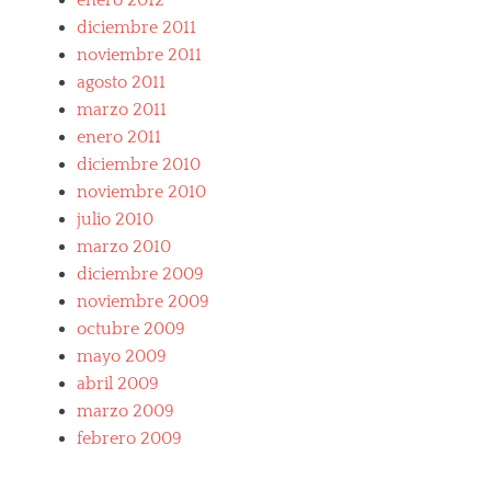
enero 2012
i
diciembre 2011
f
a
noviembre 2011
v
agosto 2011
o
marzo 2011
r
i
enero 2011
t
diciembre 2010
o
noviembre 2010
s
,
julio 2010
i
marzo 2010
t
diciembre 2009
a
l
noviembre 2009
i
octubre 2009
a
mayo 2009
n
abril 2009
s
p
marzo 2009
o
febrero 2009
r
t
s