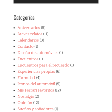
s
,
d
Categorías
e
p
o
Aniversarios
(5)
r
Breves relatos
(11)
t
Calendarios
(3)
i
v
Contacto
(1)
o
Diseño de automóviles
(1)
s
Encuentros
(1)
i
t
Encuentros para el recuerdo
(1)
a
Experiencias propias
(6)
l
Fórmula 1
(4)
i
a
Iconos del automóvil
(5)
n
Mis Ferrari Favoritos
(12)
o
Nostalgia
(2)
s
,
Opinión
(12)
F
Sueños y soñadores
(1)
e