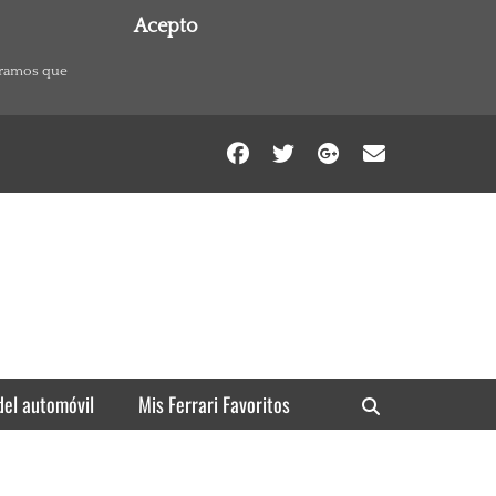
Acepto
eramos que
Facebook
Twitter
Googleplu
Email
del automóvil
Mis Ferrari Favoritos
Search