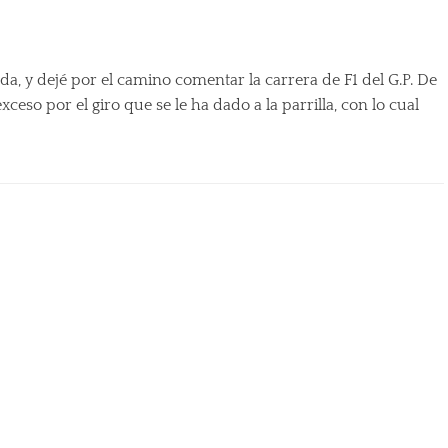
, y dejé por el camino comentar la carrera de F1 del G.P. De
eso por el giro que se le ha dado a la parrilla, con lo cual
s