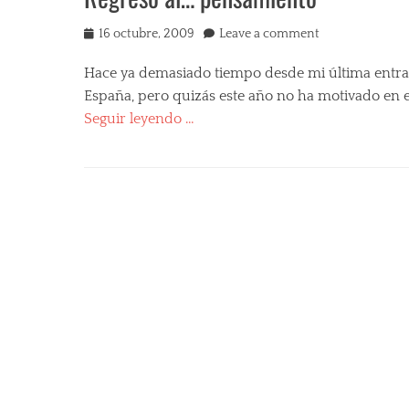
v
e
Posted
16 octubre, 2009
Leave a comment
s
on
r
Hace ya demasiado tiempo desde mi última entrada
e
España, pero quizás este año no ha motivado en exc
l
Seguir leyendo …
a
t
Categories
o
O
s
p
Tag
i
c
n
o
i
c
ó
h
n
e
Tags
s
A
c
u
l
d
á
i
s