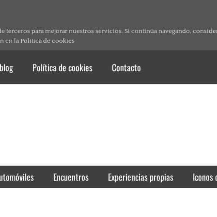
de terceros para mejorar nuestros servicios. Si continúa navegando, consid
n en la
Política de cookies
 blog
Política de cookies
Contacto
utomóviles
Encuentros
Experiencias propias
Iconos 