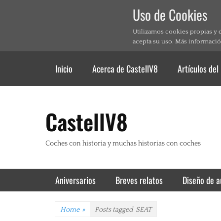
Uso de Cookies
Utilizamos cookies propias y 
acepta su uso. Más informació
Header Top Menu
Skip
Inicio
Acerca de CastellV8
Artículos del
to
content
CastellV8
Coches con historia y muchas historias con coches
Primary Menu
Skip
Aniversarios
Breves relatos
Diseño de a
to
content
Home
»
Posts tagged
SEAT