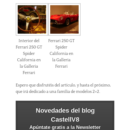
Interior del
Ferrari 250 GT
Ferrari 250 GT
Spider
Spider
California en
California en
la Galleria
la Galleria
Ferrari
Ferrari
Espero que disfrutéis del artículo, y hasta el próximo,
que irá dedicado a una família de modelos 2+2.
Novedades del blog
CastellV8
Apúntate gratis a la Newsletter