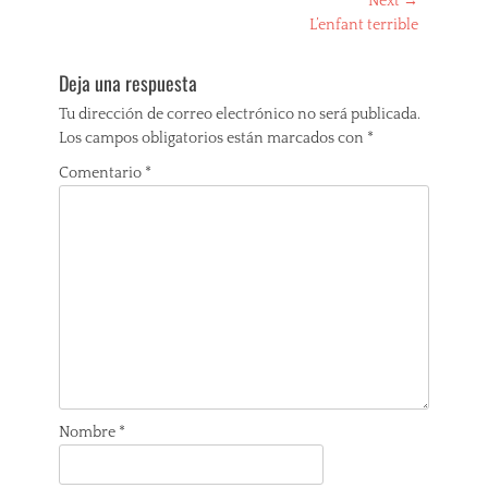
post:
Next →
entradas
Next
L’enfant terrible
post:
Deja una respuesta
Tu dirección de correo electrónico no será publicada.
Los campos obligatorios están marcados con
*
Comentario
*
Nombre
*