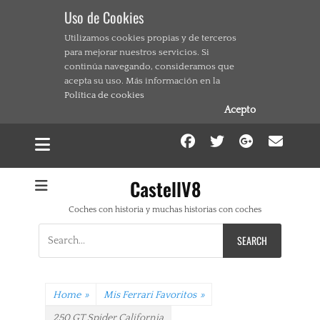
Uso de Cookies
Utilizamos cookies propias y de terceros
para mejorar nuestros servicios. Si
continúa navegando, consideramos que
acepta su uso. Más información en la
Política de cookies
Acepto
Facebook
Twitter
Google
Ema
CastellV8
Coches con historia y muchas historias con coches
Search
for:
Home
»
Mis Ferrari Favoritos
»
250 GT Spider California