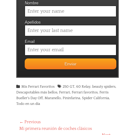
Nombre
Apellidos
Email
Categories
Tags
Mis Ferrari Favoritos
250 GT
,
60 Relay
,
beauty spiders
,
Descapotables más bellos
,
Ferrari
,
Ferrari favoritos
,
Ferris
Bueller's Day Off
,
Maranello
,
Pininfarina
,
Spider California
,
Todo en un día
Navegación
← Previous
Previous
Mi primera reunión de coches clásicos
de