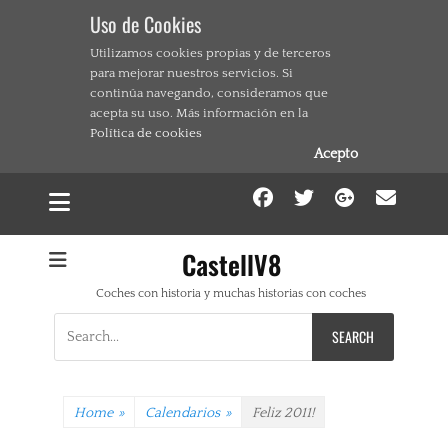
Uso de Cookies
Utilizamos cookies propias y de terceros
para mejorar nuestros servicios. Si
continúa navegando, consideramos que
acepta su uso. Más información en la
Política de cookies
Acepto
Facebook
Twitter
Google
Ema
CastellV8
Coches con historia y muchas historias con coches
Search
for:
Home
»
Calendarios
»
Feliz 2011!