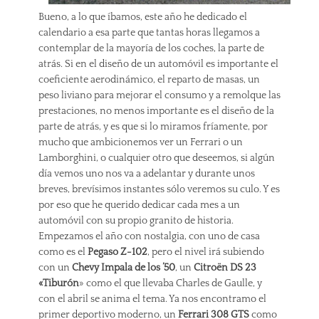
Bueno, a lo que íbamos, este año he dedicado el
calendario a esa parte que tantas horas llegamos a
contemplar de la mayoría de los coches, la parte de
atrás. Si en el diseño de un automóvil es importante el
coeficiente aerodinámico, el reparto de masas, un
peso liviano para mejorar el consumo y a remolque las
prestaciones, no menos importante es el diseño de la
parte de atrás, y es que si lo miramos fríamente, por
mucho que ambicionemos ver un Ferrari o un
Lamborghini, o cualquier otro que deseemos, si algún
día vemos uno nos va a adelantar y durante unos
breves, brevísimos instantes sólo veremos su culo. Y es
por eso que he querido dedicar cada mes a un
automóvil con su propio granito de historia.
Empezamos el año con nostalgia, con uno de casa
como es el
Pegaso Z-102
, pero el nivel irá subiendo
con un
Chevy Impala de los ’50
, un
Citroën DS 23
«Tiburón
» como el que llevaba Charles de Gaulle, y
con el abril se anima el tema. Ya nos encontramo el
primer deportivo moderno, un
Ferrari 308 GTS
como