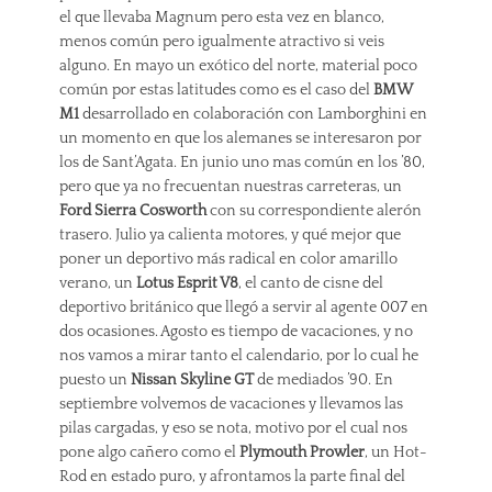
el que llevaba Magnum pero esta vez en blanco,
menos común pero igualmente atractivo si veis
alguno. En mayo un exótico del norte, material poco
común por estas latitudes como es el caso del
BMW
M1
desarrollado en colaboración con Lamborghini en
un momento en que los alemanes se interesaron por
los de Sant’Agata. En junio uno mas común en los ’80,
pero que ya no frecuentan nuestras carreteras, un
Ford Sierra Cosworth
con su correspondiente alerón
trasero. Julio ya calienta motores, y qué mejor que
poner un deportivo más radical en color amarillo
verano, un
Lotus Esprit V8
, el canto de cisne del
deportivo británico que llegó a servir al agente 007 en
dos ocasiones. Agosto es tiempo de vacaciones, y no
nos vamos a mirar tanto el calendario, por lo cual he
puesto un
Nissan Skyline GT
de mediados ’90. En
septiembre volvemos de vacaciones y llevamos las
pilas cargadas, y eso se nota, motivo por el cual nos
pone algo cañero como el
Plymouth Prowler
, un Hot-
Rod en estado puro, y afrontamos la parte final del