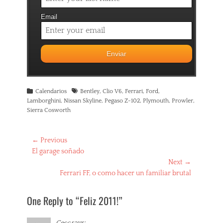
Email
Categories
Tags
Calendarios
Bentley
,
Clio V6
,
Ferrari
,
Ford
,
Lamborghini
,
Nissan Skyline
,
Pegaso Z-102
,
Plymouth
,
Prowler
,
Sierra Cosworth
Navegación
← Previous
Previous
El garage soñado
de
post:
Next →
entradas
Next
Ferrari FF, o como hacer un familiar brutal
post:
One Reply to “Feliz 2011!”
Cesc
says: