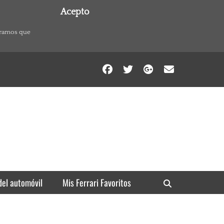
Acepto
eramos que
Facebook
Twitter
Googleplu
Email
del automóvil
Mis Ferrari Favoritos
Search