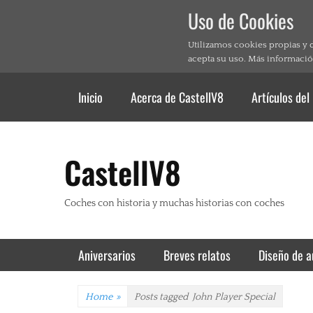
Uso de Cookies
Utilizamos cookies propias y 
acepta su uso. Más informació
Header Top Menu
Skip
Inicio
Acerca de CastellV8
Artículos del
to
content
CastellV8
Coches con historia y muchas historias con coches
Primary Menu
Skip
Aniversarios
Breves relatos
Diseño de a
to
content
Home
»
Posts tagged
John Player Special