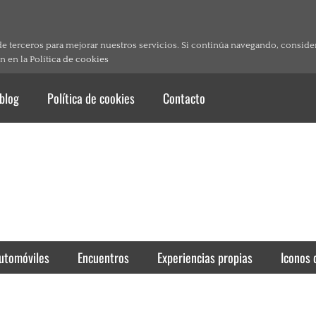
de terceros para mejorar nuestros servicios. Si continúa navegando, consid
n en la
Política de cookies
 blog
Política de cookies
Contacto
utomóviles
Encuentros
Experiencias propias
Iconos 