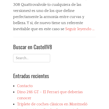
308 Quattrovalvole (o cualquiera de las
versiones) es uno de los que define
perfectamente la armonía entre curvas y
belleza. Y si, de nuevo tiene un referente
inevitable que en este caso se
Seguir leyendo …
Categories
M
Buscar en CastellV8
i
s
F
Search
e
for:
r
r
Entradas recientes
a
r
i
Contacto
F
Dino 246 GT – El Ferrari que deberías
a
v
conocer
o
Triplete de coches clásicos en Montmeló
r