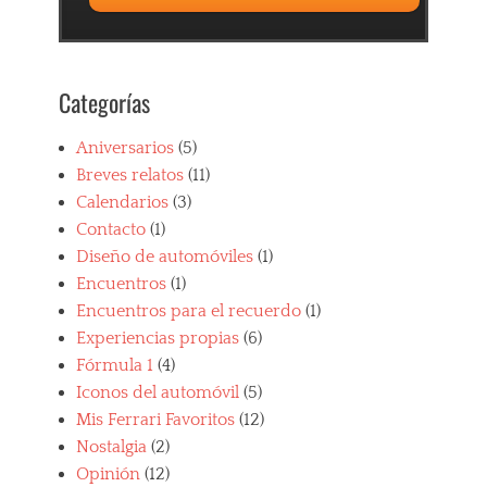
4
6
G
T
Categorías
,
F
e
Aniversarios
(5)
r
Breves relatos
(11)
r
Calendarios
(3)
a
r
Contacto
(1)
i
Diseño de automóviles
(1)
,
Encuentros
(1)
F
e
Encuentros para el recuerdo
(1)
r
Experiencias propias
(6)
r
Fórmula 1
(4)
a
r
Iconos del automóvil
(5)
i
Mis Ferrari Favoritos
(12)
3
Nostalgia
(2)
0
8
Opinión
(12)