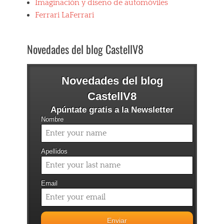
Imaginación y diseño de automóviles
i
t
Ferrari LaFerrari
o
s
Tags
Novedades del blog CastellV8
3
0
8
Novedades del blog
G
T
CastellV8
B
,
Apúntate gratis a la Newsletter
3
Nombre
0
8
G
Apellidos
T
S
,
Email
D
i
n
o
2