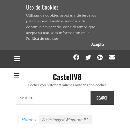
Uso de Cookies
Utilizamos cookies propias y de terceros
para mejorar nuestros servicios. Si
continúa navegando, consideramos que
acepta su uso. Más información en la
Política de cookies
Acepto
Facebook
Twitter
Google
Ema
CastellV8
Coches con historia y muchas historias con coches
Search
for:
Home
»
Posts tagged
Magnum P.I.