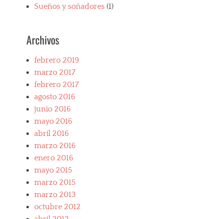
b
Sueños y soñadores
(1)
l
a
n
Archivos
c
o
,
febrero 2019
M
marzo 2017
a
febrero 2017
g
n
agosto 2016
u
junio 2016
m
mayo 2016
P
.
abril 2016
I
marzo 2016
.
enero 2016
,
mayo 2015
Q
u
marzo 2015
a
marzo 2013
t
octubre 2012
t
r