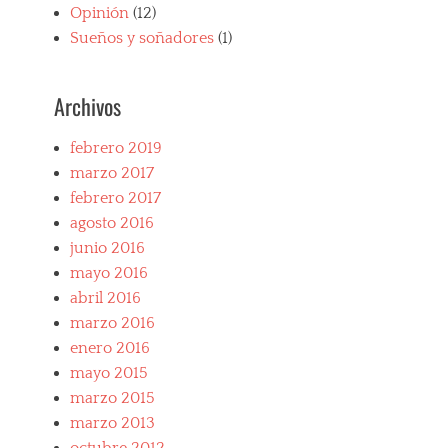
r
Opinión
(12)
i
Sueños y soñadores
(1)
3
0
8
Archivos
,
F
e
febrero 2019
r
marzo 2017
r
febrero 2017
a
r
agosto 2016
i
junio 2016
f
mayo 2016
a
v
abril 2016
o
marzo 2016
r
enero 2016
i
mayo 2015
t
o
marzo 2015
s
marzo 2013
,
F