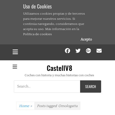
Uso de Cookies
Utilizamos cookies propias y de terceros
para mejorar nuestros servicios. Si
continúa navegando, consideramos que
acepta su uso. Más información en la
Política de cookies
Acepto
Facebook
Twitter
Google
Ema
CastellV8
Coches con historia y muchas historias con coches
Search
for:
Home
»
Posts tagged
Omologatta