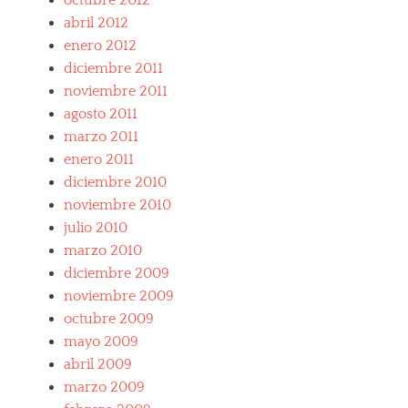
octubre 2012
i
abril 2012
o
enero 2012
r
diciembre 2011
a
n
noviembre 2011
o
agosto 2011
,
marzo 2011
G
T
enero 2011
O
diciembre 2010
,
noviembre 2010
M
a
julio 2010
r
marzo 2010
a
diciembre 2009
n
e
noviembre 2009
l
octubre 2009
l
mayo 2009
o
abril 2009
,
O
marzo 2009
m