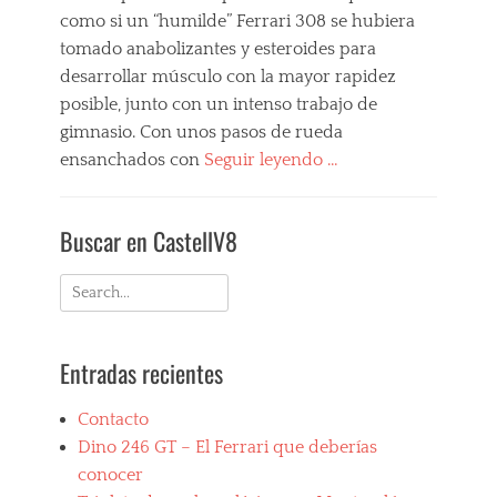
como si un “humilde” Ferrari 308 se hubiera
tomado anabolizantes y esteroides para
desarrollar músculo con la mayor rapidez
posible, junto con un intenso trabajo de
gimnasio. Con unos pasos de rueda
ensanchados con
Seguir leyendo …
Categories
M
Buscar en CastellV8
i
s
F
Search
e
for:
r
r
Entradas recientes
a
r
i
Contacto
F
Dino 246 GT – El Ferrari que deberías
a
v
conocer
o