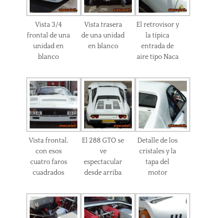
Vista 3/4
Vista trasera
El retrovisor y
frontal de una
de una unidad
la típica
unidad en
en blanco
entrada de
blanco
aire tipo Naca
Vista frontal,
El 288 GTO se
Detalle de los
con esos
ve
cristales y la
cuatro faros
espectacular
tapa del
cuadrados
desde arriba
motor