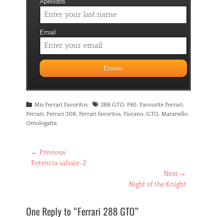
Apellidos
Email
Categories
Tags
Mis Ferrari Favoritos
288 GTO
,
F40
,
Favourite Ferrari
,
Ferrari
,
Ferrari 308
,
Ferrari favoritos
,
Fiorano
,
GTO
,
Maranello
,
Omologatta
Navegación
← Previous
Previous
Potencia salvaje-2
de
post:
Next →
entradas
Next
Night of the Knight
post:
One Reply to “Ferrari 288 GTO”