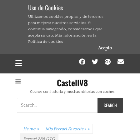
Uso de Cookies
Utilizamos cookies propias y de terceros
para mejorar nuestros servicios. Si
continúa navegando, consideramos que
acepta su uso. Más información en la
Política de cookies
Acepto
Facebook
Twitter
Google
Ema
CastellV8
Coches con historia y muchas historias con coches
Search
for:
Home
»
Mis Ferrari Favoritos
»
Ferrari 288 GTO