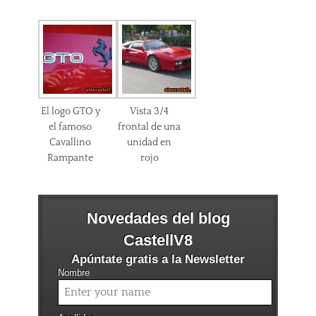
El logo GTO y
Vista 3/4
el famoso
frontal de una
Cavallino
unidad en
Rampante
rojo
Novedades del blog
CastellV8
Apúntate gratis a la Newsletter
Nombre