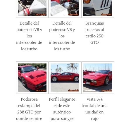
Detalle del
Detalle del
Branquias
poderoso V8 y
poderoso V8 y
traseras al
los
los
estilo 250
intercooler de
intercooler de
GTO
los turbo
los turbo
Poderosa
Perfil elegante
Vista 3/4
estampa del
el de este
frontal de una
288 GTO por
auténtico
unidad en
donde se mire
pura-sangre
rojo