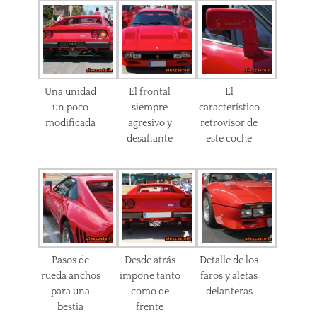
Una unidad
El frontal
El
un poco
siempre
característico
modificada
agresivo y
retrovisor de
desafiante
este coche
Pasos de
Desde atrás
Detalle de los
rueda anchos
impone tanto
faros y aletas
para una
como de
delanteras
bestia
frente