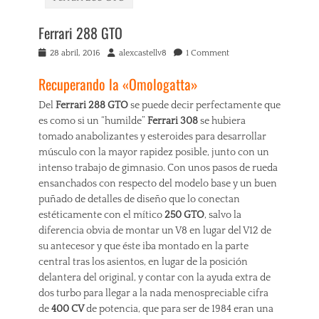
Ferrari 288 GTO
Posted
Author
28 abril, 2016
alexcastellv8
1 Comment
on
Recuperando la «Omologatta»
Del
Ferrari
288 GTO
se puede decir perfectamente que
es como si un “humilde”
Ferrari 308
se hubiera
tomado anabolizantes y esteroides para desarrollar
músculo con la mayor rapidez posible, junto con un
intenso trabajo de gimnasio. Con unos pasos de rueda
ensanchados con respecto del modelo base y un buen
puñado de detalles de diseño que lo conectan
estéticamente con el mítico
250 GTO
, salvo la
diferencia obvia de montar un V8 en lugar del V12 de
su antecesor y que éste iba montado en la parte
central tras los asientos, en lugar de la posición
delantera del original, y contar con la ayuda extra de
dos turbo para llegar a la nada menospreciable cifra
de
400 CV
de potencia, que para ser de 1984 eran una