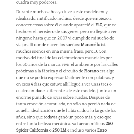
cuadra muy poderosa.
Durante muchos años yo tuve a este modelo muy
idealizado, mitificado incluso, desde que empiezo a
conocer cosas sobre él cuando apareció el
F40
, que de
hecho es el heredero de sus genes; pero no llegué a ver
ninguno hasta que en 2007 vi cumplido mi sueño de
viajar allí donde nacen los sueños:
Maranello
(si,
muchos sueños en una misma frase, pero…). Con
motivo del final de las celebraciones mundiales por
los 60 años de la marca, vivir el ambiente por las calles
próximas a la fábrica y el circuito de
Fiorano
era algo
que no se podría expresar fácilmente con palabras, y
en esos 4 días que estuve allí llegué a ver unas tres o
cuatro unidades diferentes de este modelo, junto a un
enorme puñado de joyas sobre ruedas. Después de
tanta emoción acumulada, no sólo no perdió nada de
aquella idealización que le había dado a lo largo de los
años, sino que todavía ganó un poco más, y eso que
entre tanta belleza mecánica, ya fueran míticos
250
Spider California
o
250 LM
e incluso varios
Enzo